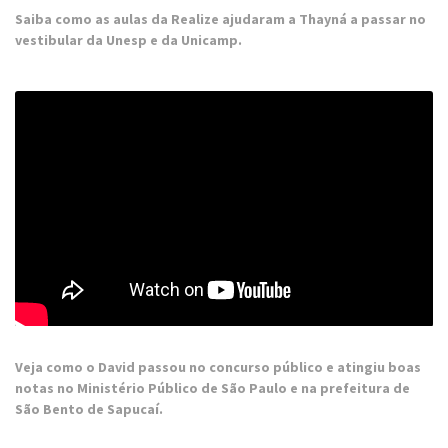
Saiba como as aulas da Realize ajudaram a Thayná a passar no
vestibular da Unesp e da Unicamp.
Veja como o David passou no concurso público e atingiu boas
notas no Ministério Público de São Paulo e na prefeitura de
São Bento de Sapucaí.