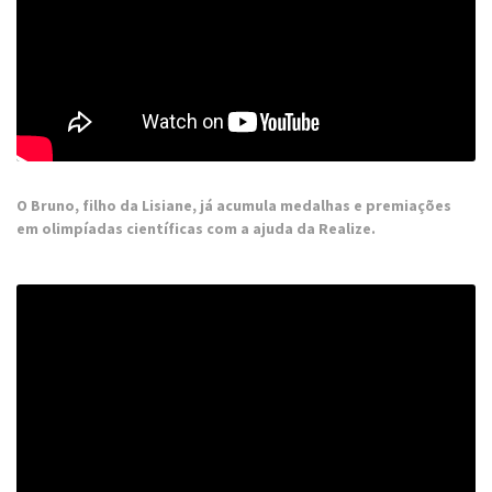
O Bruno, filho da Lisiane, já acumula medalhas e premiações
em olimpíadas científicas com a ajuda da Realize.