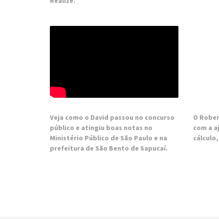
Realize.
Veja como o David passou no concurso
O Rober
público e atingiu boas notas no
com a a
Ministério Público de São Paulo e na
cálculo,
prefeitura de São Bento de Sapucaí.