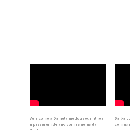
Veja como a Daniela ajudou seus filhos
Saiba co
a passarem de ano com as aulas da
com as 