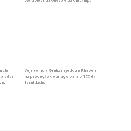
vestibular da Unesp e da Unicamp.
umula
Veja como a Realize ajudou a Khaoula
mpíadas
na produção de artigo para o TCC da
ze.
faculdade.