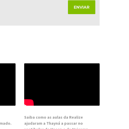
Saiba como as aulas da Realize
rmado.
ajudaram a Thayná a passar no