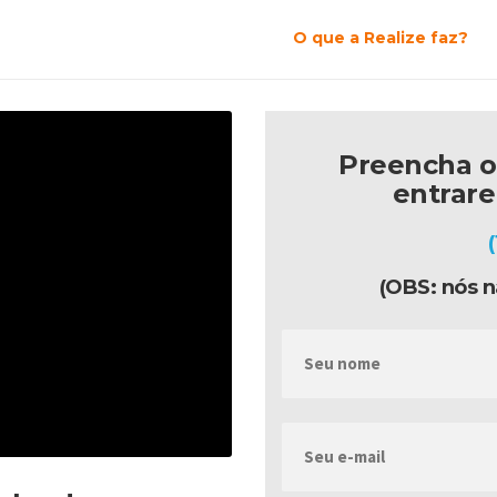
O que a Realize faz?
Preencha o
entrar
(OBS: nós n