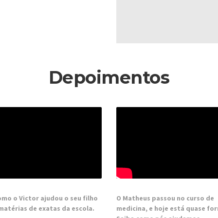
Depoimentos
mo o Victor ajudou o seu filho
O Matheus passou no curso de
matérias de exatas da escola.
medicina, e hoje está quase fo