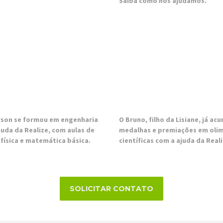
Saiba como nós ajudamos.
son se formou em engenharia
O Bruno, filho da Lisiane, já ac
juda da Realize, com aulas de
medalhas e premiações em oli
 física e matemática básica.
científicas com a ajuda da Reali
SOLICITAR CONTATO