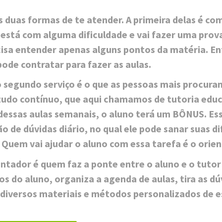
 duas formas de te atender. A primeira delas é co
 está com alguma dificuldade e vai fazer uma prov
cisa entender apenas alguns pontos da matéria. E
pode contratar para fazer as aulas.
 segundo serviço é o que as pessoas mais procuram
tudo contínuo, que aqui chamamos de tutoria educa
dessas aulas semanais, o aluno terá um BÔNUS. Es
o de dúvidas diário, no qual ele pode sanar suas d
. Quem vai ajudar o aluno com essa tarefa é o orie
entador é quem faz a ponte entre o aluno e o tutor 
s do aluno, organiza a agenda de aulas, tira as dúv
a diversos materiais e métodos personalizados de e