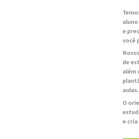
Temos
aluno
e pre
você 
Nosso
de es
além 
plantã
aulas
O ori
estudo
e cri