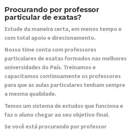
Procurando por professor
particular de exatas?
Estude da maneira certa, em menos tempo e
com total apoio e direcionamento.
Nosso time conta com professores
particulares de exatas formados nas melhores
universidades do País. Treinamos e
capacitamos continuamente os professores
para que as aulas particulares tenham sempre
a mesma qualidade.
Temos um sistema de estudos que funciona e
faz o aluno chegar ao seu objetivo final.
Se você está procurando por professor