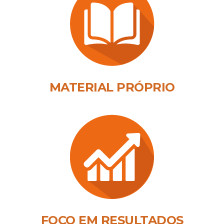
MATERIAL PRÓPRIO
FOCO EM RESULTADOS