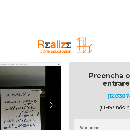
Preencha o
entrar
(12)3307
(OBS: nós n