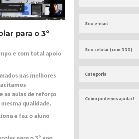
lar para o 3º
mpo e com total apoio
rmados nas melhores
pacitamos
 as aulas de reforço
a mesma qualidade.
iona e faz o aluno
colar para o 3º ano,