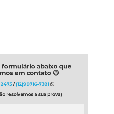
 formulário abaixo que
emos em contato 😉
-2475
/
(12)99716-7381
ão resolvemos a sua prova)