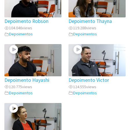
Depoimento Robson
Depoimento Thayna
104.046
views
119.288
views
Depoimentos
Depoimentos
Depoimento Hayashi
Depoimento Victor
120.775
views
124.555
views
Depoimentos
Depoimentos