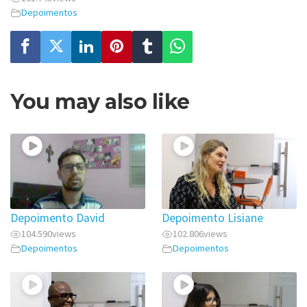
Depoimentos
You may also like
Depoimento David
Depoimento Lisiane
104.590
views
102.806
views
Depoimentos
Depoimentos