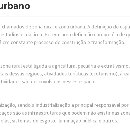
 urbano
 chamados de zona rural e zona urbana. A definição de esp
 estudiosos da área. Porém, uma definição comum é a de q
á em constante processo de construção e transformação.
ona rural está ligada a agricultura, pecuária e extrativismo,
is dessas regiões, atividades turísticas (ecoturismo), área
atividades são desenvolvidas nesses espaços.
ação, sendo a industrialização a principal responsável por
paços são as infraestruturas que podem não existir nas zon
colas, sistemas de esgoto, iluminação pública e outros.