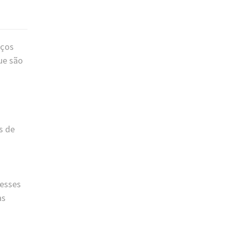
aços
ue são
s de
 esses
as