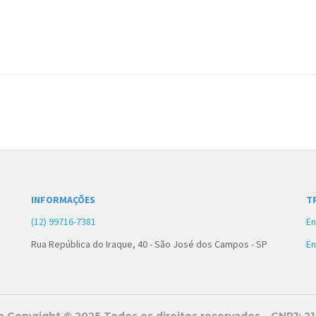
INFORMAÇÕES
T
(12) 99716-7381
En
Rua República do Iraque, 40 - São José dos Campos - SP
En
 Copyright © 2025 Todos os direitos reservados – CNPJ: 2