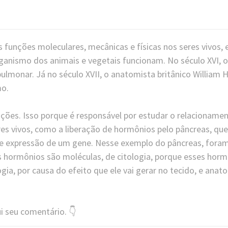
s funções moleculares, mecânicas e físicas nos seres vivos,
rganismo dos animais e vegetais funcionam. No século XVI, o
ulmonar. Já no século XVII, o anatomista britânico William 
mo.
ações. Isso porque é responsável por estudar o relacioname
res vivos, como a liberação de hormônios pelo pâncreas, que
 de expressão de um gene. Nesse exemplo do pâncreas, fora
s hormônios são moléculas, de citologia, porque esses hor
gia, por causa do efeito que ele vai gerar no tecido, e anat
i seu comentário. 👇