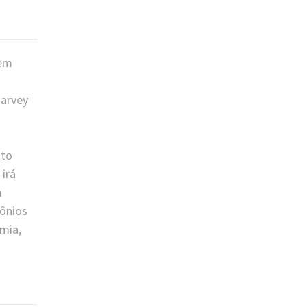
 em
Harvey
nto
 irá
m
mônios
omia,