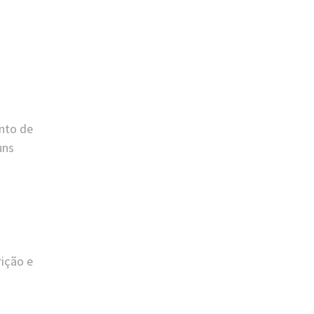
nto de
uns
rição e