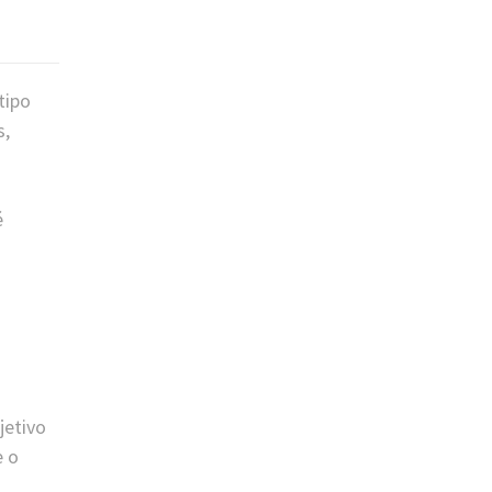
tipo
s,
é
jetivo
e o