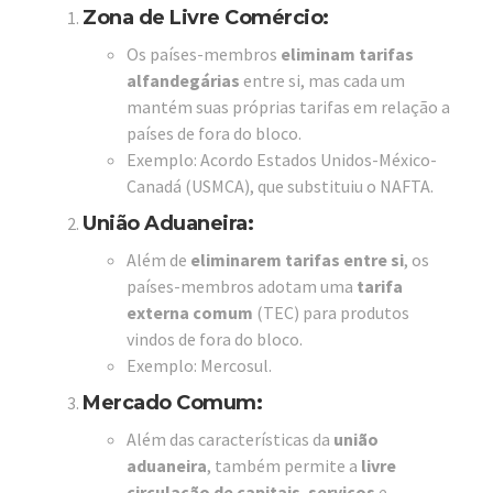
Zona de Livre Comércio
:
Os países-membros
eliminam tarifas
alfandegárias
entre si, mas cada um
mantém suas próprias tarifas em relação a
países de fora do bloco.
Exemplo: Acordo Estados Unidos-México-
Canadá (USMCA), que substituiu o NAFTA.
União Aduaneira
:
Além de
eliminarem tarifas entre si
, os
países-membros adotam uma
tarifa
externa comum
(TEC) para produtos
vindos de fora do bloco.
Exemplo: Mercosul.
Mercado Comum
:
Além das características da
união
aduaneira
, também permite a
livre
circulação de capitais
,
serviços
e