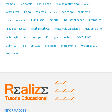
fisiologia humana
ecologia
Economia
eletricidade
folhas
física
genética
fotossíntese
gametas
geometria
genes
Industrialização
literatura
Iluminismo
Império
geometria espacial
matemática
matemática básica
língua portuguesa
Meio ambiente
português
microbiologia
Política
metaphyta
Morfologia
química
sintaxe
raiz
Urbanização
sociedade
trigonometria
Vestibular
INFORMAÇÕES