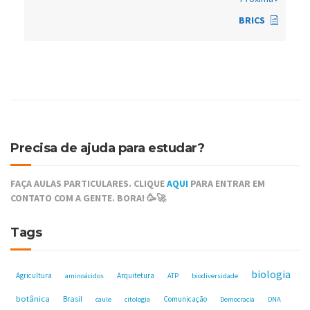
BRICS
Precisa de ajuda para estudar?
FAÇA AULAS PARTICULARES. CLIQUE
AQUI
PARA ENTRAR EM
CONTATO COM A GENTE. BORA! 🥳🚀
Tags
biologia
Agricultura
Arquitetura
aminoácidos
ATP
biodiversidade
botânica
Brasil
Comunicação
caule
citologia
Democracia
DNA