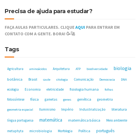
Precisa de ajuda para estudar?
FAÇA AULAS PARTICULARES. CLIQUE
AQUI
PARA ENTRAR EM
CONTATO COM A GENTE. BORA! 🥳🚀
Tags
biologia
Agricultura
Arquitetura
aminoácidos
ATP
biodiversidade
botânica
Brasil
Comunicação
caule
citologia
Democracia
DNA
fisiologia humana
ecologia
Economia
eletricidade
folhas
física
genética
fotossíntese
gametas
geometria
genes
Industrialização
literatura
Iluminismo
Império
geometria espacial
matemática
matemática básica
língua portuguesa
Meio ambiente
português
microbiologia
Política
metaphyta
Morfologia