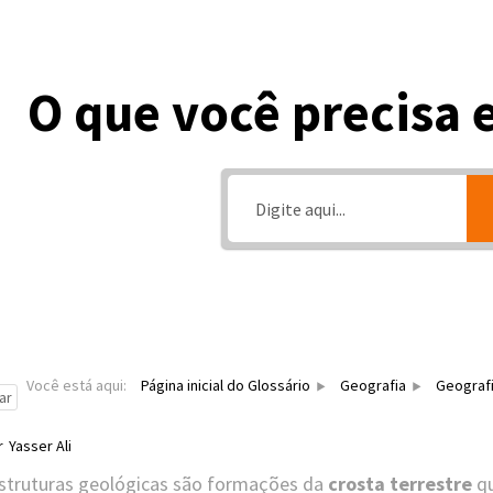
O que você precisa 
Você está aqui:
Página inicial do Glossário
Geografia
Geografi
ar
r
Yasser Ali
struturas geológicas são formações da
crosta terrestre
qu