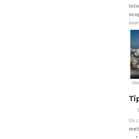
inte
ocu
exem
Him
Ti
Os c
met