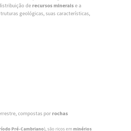
 distribuição de
recursos minerais
e a
struturas geológicas, suas características,
errestre, compostas por
rochas
ríodo Pré-Cambriano
), são ricos em
minérios