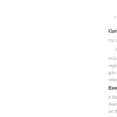
Cur
Os c
As b
regi
gás 
rele
Exe
A Ba
Além
do B