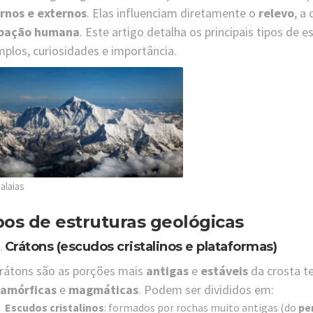
rnos e externos
. Elas influenciam diretamente o
relevo
, a
pação humana
. Este artigo detalha os principais tipos de e
plos, curiosidades e importância.
alaias
pos de estruturas geológicas
Crátons (escudos cristalinos e plataformas)
rátons são as porções mais
antigas
e
estáveis
da crosta t
amórficas
e
magmáticas
. Podem ser divididos em:
Escudos cristalinos
: formados por rochas muito antigas (do
pe