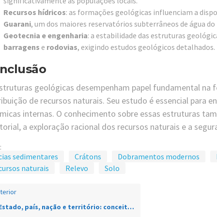
significativamente as populações locais.
Recursos hídricos
: as formações geológicas influenciam a dispo
Guarani
, um dos maiores reservatórios subterrâneos de água do
Geotecnia e engenharia
: a estabilidade das estruturas geológ
barragens
e
rodovias
, exigindo estudos geológicos detalhados.
nclusão
struturas geológicas desempenham papel fundamental na f
ribuição de recursos naturais. Seu estudo é essencial para e
micas internas. O conhecimento sobre essas estruturas tam
itorial, a exploração racional dos recursos naturais e a seg
:
cias sedimentares
Crátons
Dobramentos modernos
cursos naturais
Relevo
Solo
terior
Estado, país, nação e território: conceitos, diferenças e exemplos