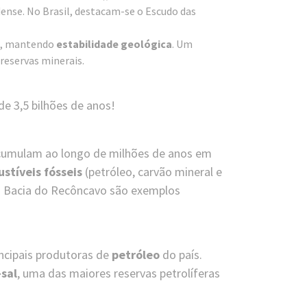
nse. No Brasil, destacam-se o Escudo das
, mantendo
estabilidade geológica
. Um
reservas minerais.
e 3,5 bilhões de anos!
cumulam ao longo de milhões de anos em
tíveis fósseis
(petróleo, carvão mineral e
e a Bacia do Recôncavo são exemplos
incipais produtoras de
petróleo
do país.
-sal
, uma das maiores reservas petrolíferas