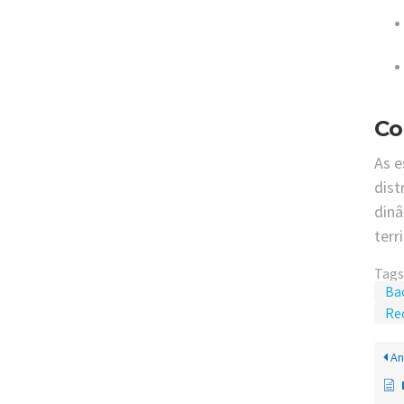
Co
As e
dist
dinâ
terr
Tags
Ba
Re
An