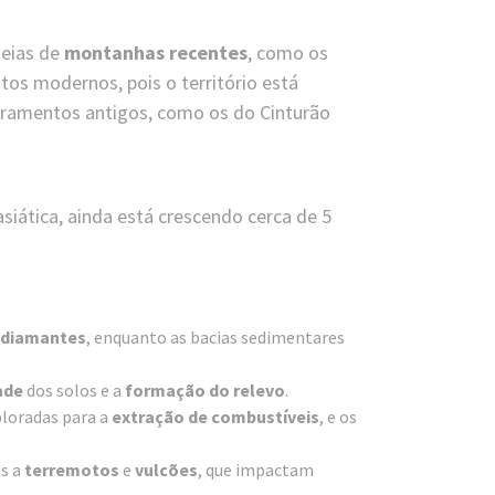
deias de
montanhas recentes
, como os
tos modernos, pois o território está
obramentos antigos, como os do Cinturão
siática, ainda está crescendo cerca de 5
diamantes
, enquanto as bacias sedimentares
ade
dos solos e a
formação do relevo
.
ploradas para a
extração de combustíveis
, e os
s a
terremotos
e
vulcões
, que impactam