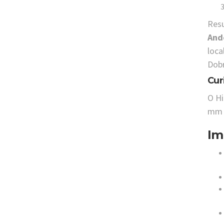
Res
And
loca
Dobr
Cur
O Hi
mm 
Im