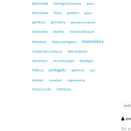
fisiologia humana
eletricidade
folhas
física
fotossíntese
gametas
genes
genética
geometria
geometria espacial
Industrialização
Iluminismo
Império
matemática
literatura
língua portuguesa
matemática básica
Meio ambiente
microbiologia
metaphyta
Morfologia
português
Política
química
raiz
sintaxe
sociedade
trigonometria
Urbanização
Vestibular
Volt
po
As e