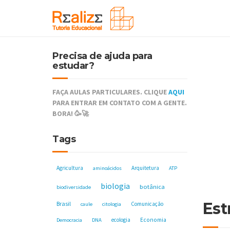
Precisa de ajuda para
estudar?
FAÇA AULAS PARTICULARES. CLIQUE
AQUI
PARA ENTRAR EM CONTATO COM A GENTE.
BORA! 🥳🚀
Tags
Agricultura
Arquitetura
aminoácidos
ATP
biologia
botânica
biodiversidade
Est
Brasil
Comunicação
caule
citologia
ecologia
Economia
Democracia
DNA