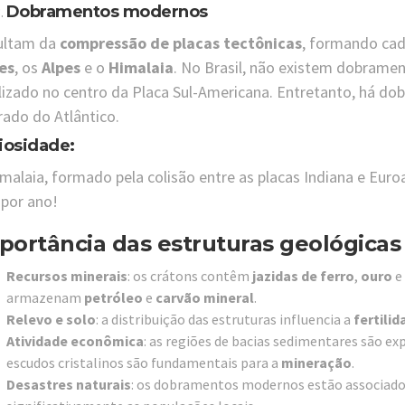
Dobramentos modernos
ultam da
compressão de placas tectônicas
, formando ca
es
, os
Alpes
e o
Himalaia
. No Brasil, não existem dobramen
lizado no centro da Placa Sul-Americana. Entretanto, há d
ado do Atlântico.
iosidade:
malaia, formado pela colisão entre as placas Indiana e Euroa
por ano!
portância das estruturas geológicas
Recursos minerais
: os crátons contêm
jazidas de ferro
,
ouro
e
armazenam
petróleo
e
carvão mineral
.
Relevo e solo
: a distribuição das estruturas influencia a
fertilid
Atividade econômica
: as regiões de bacias sedimentares são ex
escudos cristalinos são fundamentais para a
mineração
.
Desastres naturais
: os dobramentos modernos estão associado