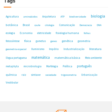
Tags
biologia
Agricultura
Arquitetura
aminoácidos
ATP
biodiversidade
botânica
Brasil
Comunicação
caule
citologia
Democracia
DNA
fisiologia humana
ecologia
Economia
eletricidade
folhas
física
genética
fotossíntese
gametas
geometria
genes
Industrialização
literatura
Iluminismo
Império
geometria espacial
matemática
matemática básica
língua portuguesa
Meio ambiente
português
microbiologia
Política
metaphyta
Morfologia
química
sintaxe
raiz
Urbanização
sociedade
trigonometria
Vestibular