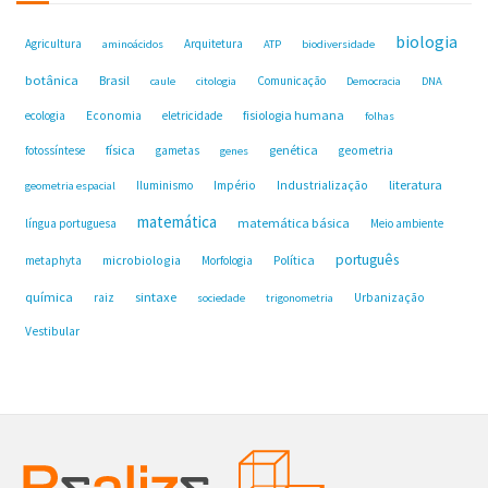
biologia
Agricultura
Arquitetura
aminoácidos
ATP
biodiversidade
botânica
Brasil
Comunicação
caule
citologia
Democracia
DNA
fisiologia humana
ecologia
Economia
eletricidade
folhas
física
genética
fotossíntese
gametas
geometria
genes
Industrialização
literatura
Iluminismo
Império
geometria espacial
matemática
matemática básica
língua portuguesa
Meio ambiente
português
microbiologia
Política
metaphyta
Morfologia
química
sintaxe
raiz
Urbanização
sociedade
trigonometria
Vestibular