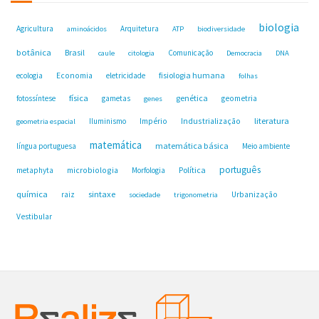
biologia
Agricultura
Arquitetura
aminoácidos
ATP
biodiversidade
botânica
Brasil
Comunicação
caule
citologia
Democracia
DNA
fisiologia humana
ecologia
Economia
eletricidade
folhas
física
genética
fotossíntese
gametas
geometria
genes
Industrialização
literatura
Iluminismo
Império
geometria espacial
matemática
matemática básica
língua portuguesa
Meio ambiente
português
microbiologia
Política
metaphyta
Morfologia
química
sintaxe
raiz
Urbanização
sociedade
trigonometria
Vestibular