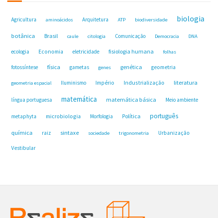
biologia
Agricultura
Arquitetura
aminoácidos
ATP
biodiversidade
botânica
Brasil
Comunicação
caule
citologia
Democracia
DNA
fisiologia humana
ecologia
Economia
eletricidade
folhas
física
genética
fotossíntese
gametas
geometria
genes
Industrialização
literatura
Iluminismo
Império
geometria espacial
matemática
matemática básica
língua portuguesa
Meio ambiente
português
microbiologia
Política
metaphyta
Morfologia
química
sintaxe
raiz
Urbanização
sociedade
trigonometria
Vestibular