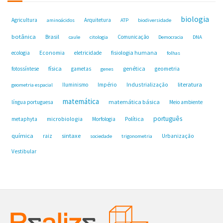
biologia
Agricultura
Arquitetura
aminoácidos
ATP
biodiversidade
botânica
Brasil
Comunicação
caule
citologia
Democracia
DNA
fisiologia humana
ecologia
Economia
eletricidade
folhas
física
genética
fotossíntese
gametas
geometria
genes
Industrialização
literatura
Iluminismo
Império
geometria espacial
matemática
matemática básica
língua portuguesa
Meio ambiente
português
microbiologia
Política
metaphyta
Morfologia
química
sintaxe
raiz
Urbanização
sociedade
trigonometria
Vestibular