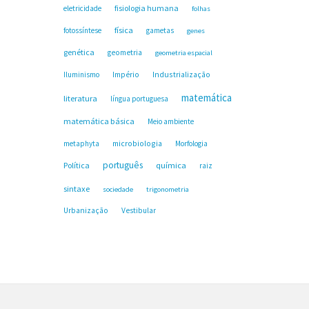
fisiologia humana
eletricidade
folhas
física
fotossíntese
gametas
genes
genética
geometria
geometria espacial
Industrialização
Iluminismo
Império
matemática
literatura
língua portuguesa
matemática básica
Meio ambiente
microbiologia
metaphyta
Morfologia
português
Política
química
raiz
sintaxe
sociedade
trigonometria
Urbanização
Vestibular