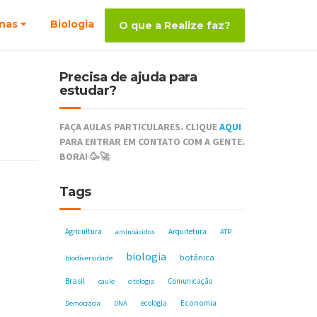
nas
Biologia
O que a Realize faz?
Precisa de ajuda para
estudar?
FAÇA AULAS PARTICULARES. CLIQUE
AQUI
PARA ENTRAR EM CONTATO COM A GENTE.
BORA! 🥳🚀
Tags
Agricultura
Arquitetura
aminoácidos
ATP
biologia
botânica
biodiversidade
Brasil
Comunicação
caule
citologia
ecologia
Economia
Democracia
DNA