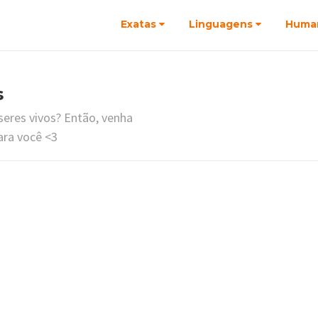
Exatas
Linguagens
Huma
s
seres vivos? Então, venha
ara você <3