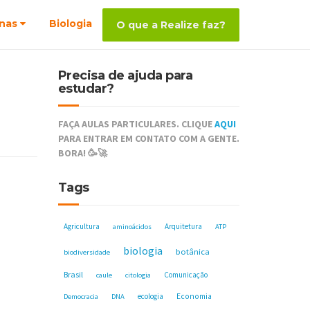
nas
Biologia
O que a Realize faz?
Precisa de ajuda para
estudar?
FAÇA AULAS PARTICULARES. CLIQUE
AQUI
PARA ENTRAR EM CONTATO COM A GENTE.
BORA! 🥳🚀
Tags
Agricultura
Arquitetura
aminoácidos
ATP
biologia
botânica
biodiversidade
Brasil
Comunicação
caule
citologia
ecologia
Economia
Democracia
DNA