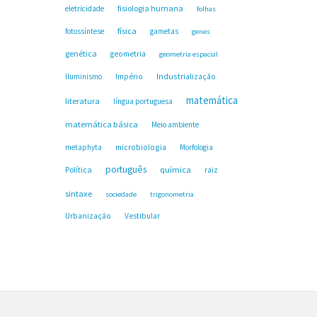
fisiologia humana
eletricidade
folhas
física
fotossíntese
gametas
genes
genética
geometria
geometria espacial
Industrialização
Iluminismo
Império
matemática
literatura
língua portuguesa
matemática básica
Meio ambiente
microbiologia
metaphyta
Morfologia
português
Política
química
raiz
sintaxe
sociedade
trigonometria
Urbanização
Vestibular