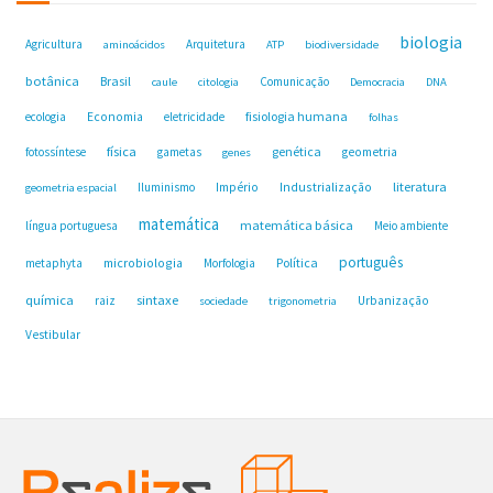
biologia
Agricultura
Arquitetura
aminoácidos
ATP
biodiversidade
botânica
Brasil
Comunicação
caule
citologia
Democracia
DNA
fisiologia humana
ecologia
Economia
eletricidade
folhas
física
genética
fotossíntese
gametas
geometria
genes
Industrialização
literatura
Iluminismo
Império
geometria espacial
matemática
matemática básica
língua portuguesa
Meio ambiente
português
microbiologia
Política
metaphyta
Morfologia
química
sintaxe
raiz
Urbanização
sociedade
trigonometria
Vestibular