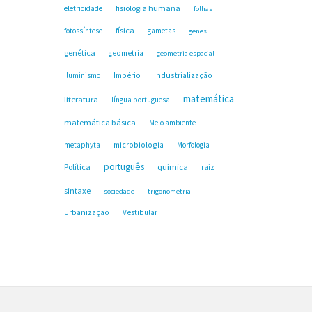
fisiologia humana
eletricidade
folhas
física
fotossíntese
gametas
genes
genética
geometria
geometria espacial
Industrialização
Iluminismo
Império
matemática
literatura
língua portuguesa
matemática básica
Meio ambiente
microbiologia
metaphyta
Morfologia
português
Política
química
raiz
sintaxe
sociedade
trigonometria
Urbanização
Vestibular