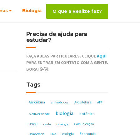
nas
Biologia
O que a Realize faz?
Precisa de ajuda para
estudar?
FAÇA AULAS PARTICULARES. CLIQUE
AQUI
PARA ENTRAR EM CONTATO COM A GENTE.
BORA! 🥳🚀
Tags
Agricultura
Arquitetura
aminoácidos
ATP
biologia
botânica
biodiversidade
Brasil
Comunicação
caule
citologia
ecologia
Economia
Democracia
DNA