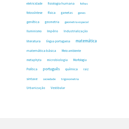
fisiologia humana
eletricidade
folhas
física
fotossíntese
gametas
genes
genética
geometria
geometria espacial
Industrialização
Iluminismo
Império
matemática
literatura
língua portuguesa
matemática básica
Meio ambiente
microbiologia
metaphyta
Morfologia
português
Política
química
raiz
sintaxe
sociedade
trigonometria
Urbanização
Vestibular