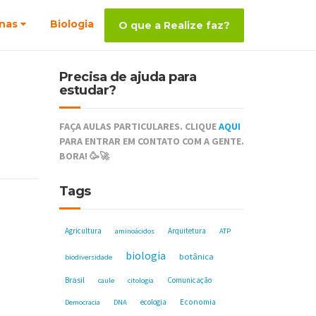
nas
Biologia
O que a Realize faz?
Precisa de ajuda para
estudar?
FAÇA AULAS PARTICULARES. CLIQUE
AQUI
PARA ENTRAR EM CONTATO COM A GENTE.
BORA! 🥳🚀
Tags
Agricultura
Arquitetura
aminoácidos
ATP
biologia
botânica
biodiversidade
Brasil
Comunicação
caule
citologia
ecologia
Economia
Democracia
DNA