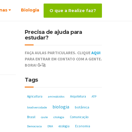
nas
Biologia
O que a Realize faz?
Precisa de ajuda para
estudar?
FAÇA AULAS PARTICULARES. CLIQUE
AQUI
PARA ENTRAR EM CONTATO COM A GENTE.
BORA! 🥳🚀
Tags
Agricultura
Arquitetura
aminoácidos
ATP
biologia
botânica
biodiversidade
Brasil
Comunicação
caule
citologia
ecologia
Economia
Democracia
DNA