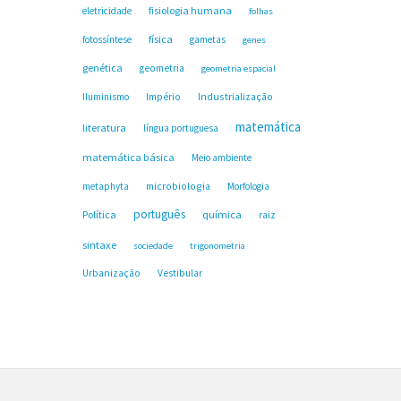
fisiologia humana
eletricidade
folhas
física
fotossíntese
gametas
genes
genética
geometria
geometria espacial
Industrialização
Iluminismo
Império
matemática
literatura
língua portuguesa
matemática básica
Meio ambiente
microbiologia
metaphyta
Morfologia
português
Política
química
raiz
sintaxe
sociedade
trigonometria
Urbanização
Vestibular