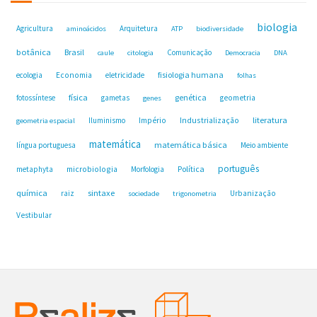
biologia
Agricultura
Arquitetura
aminoácidos
ATP
biodiversidade
botânica
Brasil
Comunicação
caule
citologia
Democracia
DNA
fisiologia humana
ecologia
Economia
eletricidade
folhas
física
genética
fotossíntese
gametas
geometria
genes
Industrialização
literatura
Iluminismo
Império
geometria espacial
matemática
matemática básica
língua portuguesa
Meio ambiente
português
microbiologia
Política
metaphyta
Morfologia
química
sintaxe
raiz
Urbanização
sociedade
trigonometria
Vestibular