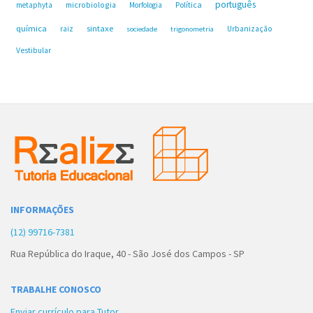
português
microbiologia
Política
metaphyta
Morfologia
química
sintaxe
raiz
Urbanização
sociedade
trigonometria
Vestibular
INFORMAÇÕES
(12) 99716-7381
Rua República do Iraque, 40 - São José dos Campos - SP
TRABALHE CONOSCO
Enviar currículo para Tutor