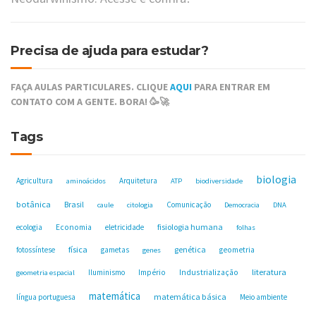
Precisa de ajuda para estudar?
FAÇA AULAS PARTICULARES. CLIQUE
AQUI
PARA ENTRAR EM
CONTATO COM A GENTE. BORA! 🥳🚀
Tags
biologia
Agricultura
Arquitetura
aminoácidos
ATP
biodiversidade
botânica
Brasil
Comunicação
caule
citologia
Democracia
DNA
fisiologia humana
ecologia
Economia
eletricidade
folhas
física
genética
fotossíntese
gametas
geometria
genes
Industrialização
literatura
Iluminismo
Império
geometria espacial
matemática
matemática básica
língua portuguesa
Meio ambiente