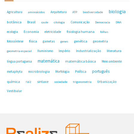
biologia
Agricultura
Arquitetura
aminoácidos
ATP
biodiversidade
botânica
Brasil
Comunicação
caule
citologia
Democracia
DNA
fisiologia humana
ecologia
Economia
eletricidade
folhas
física
genética
fotossíntese
gametas
geometria
genes
Industrialização
literatura
Iluminismo
Império
geometria espacial
matemática
matemática básica
língua portuguesa
Meio ambiente
português
microbiologia
Política
metaphyta
Morfologia
química
sintaxe
raiz
Urbanização
sociedade
trigonometria
Vestibular