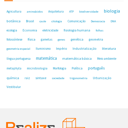
biologia
Agricultura
Arquitetura
aminoácidos
ATP
biodiversidade
botânica
Brasil
Comunicação
caule
citologia
Democracia
DNA
fisiologia humana
ecologia
Economia
eletricidade
folhas
física
genética
fotossíntese
gametas
geometria
genes
Industrialização
literatura
Iluminismo
Império
geometria espacial
matemática
matemática básica
língua portuguesa
Meio ambiente
português
microbiologia
Política
metaphyta
Morfologia
química
sintaxe
raiz
Urbanização
sociedade
trigonometria
Vestibular