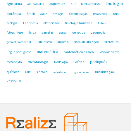
biologia
Agricultura
Arquitetura
aminoácidos
ATP
biodiversidade
botânica
Brasil
Comunicação
caule
citologia
Democracia
DNA
fisiologia humana
ecologia
Economia
eletricidade
folhas
física
genética
fotossíntese
gametas
geometria
genes
Industrialização
literatura
Iluminismo
Império
geometria espacial
matemática
matemática básica
língua portuguesa
Meio ambiente
português
microbiologia
Política
metaphyta
Morfologia
química
sintaxe
raiz
Urbanização
sociedade
trigonometria
Vestibular