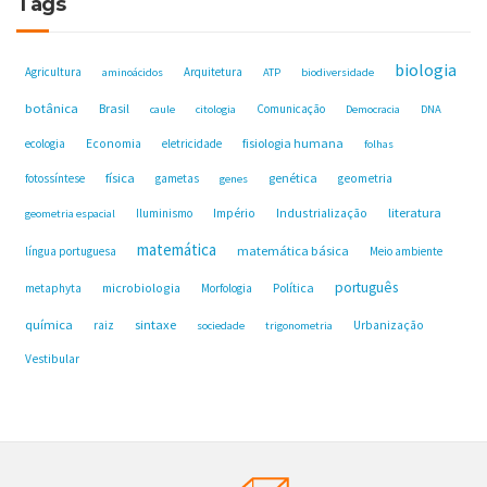
Tags
biologia
Agricultura
Arquitetura
aminoácidos
ATP
biodiversidade
botânica
Brasil
Comunicação
caule
citologia
Democracia
DNA
fisiologia humana
ecologia
Economia
eletricidade
folhas
física
genética
fotossíntese
gametas
geometria
genes
Industrialização
literatura
Iluminismo
Império
geometria espacial
matemática
matemática básica
língua portuguesa
Meio ambiente
português
microbiologia
Política
metaphyta
Morfologia
química
sintaxe
raiz
Urbanização
sociedade
trigonometria
Vestibular