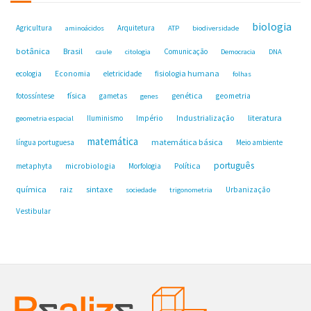
biologia
Agricultura
Arquitetura
aminoácidos
ATP
biodiversidade
botânica
Brasil
Comunicação
caule
citologia
Democracia
DNA
fisiologia humana
ecologia
Economia
eletricidade
folhas
física
genética
fotossíntese
gametas
geometria
genes
Industrialização
literatura
Iluminismo
Império
geometria espacial
matemática
matemática básica
língua portuguesa
Meio ambiente
português
microbiologia
Política
metaphyta
Morfologia
química
sintaxe
raiz
Urbanização
sociedade
trigonometria
Vestibular