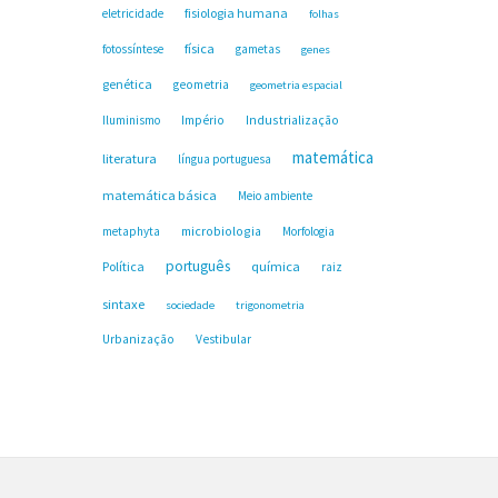
fisiologia humana
eletricidade
folhas
física
fotossíntese
gametas
genes
genética
geometria
geometria espacial
Industrialização
Iluminismo
Império
matemática
literatura
língua portuguesa
matemática básica
Meio ambiente
microbiologia
metaphyta
Morfologia
português
Política
química
raiz
sintaxe
sociedade
trigonometria
Urbanização
Vestibular