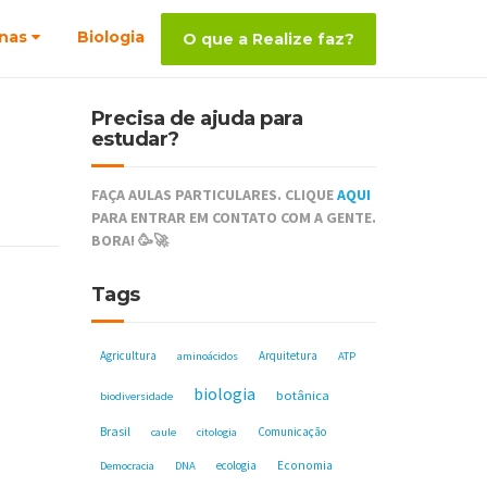
nas
Biologia
O que a Realize faz?
Precisa de ajuda para
estudar?
FAÇA AULAS PARTICULARES. CLIQUE
AQUI
PARA ENTRAR EM CONTATO COM A GENTE.
BORA! 🥳🚀
Tags
Agricultura
Arquitetura
aminoácidos
ATP
biologia
botânica
biodiversidade
Brasil
Comunicação
caule
citologia
ecologia
Economia
Democracia
DNA