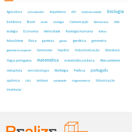
biologia
Agricultura
Arquitetura
aminoácidos
ATP
biodiversidade
botânica
Brasil
Comunicação
caule
citologia
Democracia
DNA
fisiologia humana
ecologia
Economia
eletricidade
folhas
física
genética
fotossíntese
gametas
geometria
genes
Industrialização
literatura
Iluminismo
Império
geometria espacial
matemática
matemática básica
língua portuguesa
Meio ambiente
português
microbiologia
Política
metaphyta
Morfologia
química
sintaxe
raiz
Urbanização
sociedade
trigonometria
Vestibular