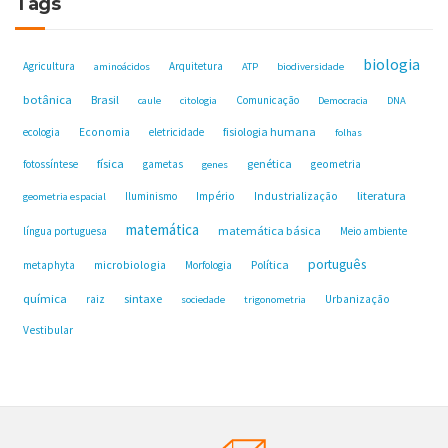
Tags
biologia
Agricultura
Arquitetura
aminoácidos
ATP
biodiversidade
botânica
Brasil
Comunicação
caule
citologia
Democracia
DNA
fisiologia humana
ecologia
Economia
eletricidade
folhas
física
genética
fotossíntese
gametas
geometria
genes
Industrialização
literatura
Iluminismo
Império
geometria espacial
matemática
matemática básica
língua portuguesa
Meio ambiente
português
microbiologia
Política
metaphyta
Morfologia
química
sintaxe
raiz
Urbanização
sociedade
trigonometria
Vestibular