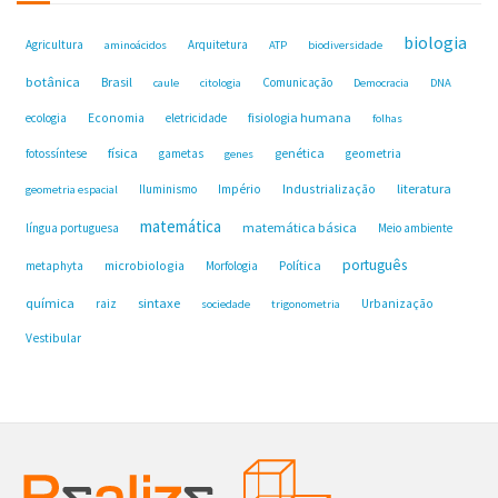
biologia
Agricultura
Arquitetura
aminoácidos
ATP
biodiversidade
botânica
Brasil
Comunicação
caule
citologia
Democracia
DNA
fisiologia humana
ecologia
Economia
eletricidade
folhas
física
genética
fotossíntese
gametas
geometria
genes
Industrialização
literatura
Iluminismo
Império
geometria espacial
matemática
matemática básica
língua portuguesa
Meio ambiente
português
microbiologia
Política
metaphyta
Morfologia
química
sintaxe
raiz
Urbanização
sociedade
trigonometria
Vestibular