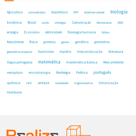
biologia
Agricultura
Arquitetura
aminoácidos
ATP
biodiversidade
botânica
Brasil
Comunicação
caule
citologia
Democracia
DNA
fisiologia humana
ecologia
Economia
eletricidade
folhas
física
genética
fotossíntese
gametas
geometria
genes
Industrialização
literatura
Iluminismo
Império
geometria espacial
matemática
matemática básica
língua portuguesa
Meio ambiente
português
microbiologia
Política
metaphyta
Morfologia
química
sintaxe
raiz
Urbanização
sociedade
trigonometria
Vestibular