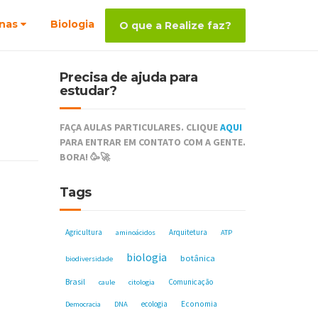
nas
Biologia
O que a Realize faz?
Precisa de ajuda para
estudar?
FAÇA AULAS PARTICULARES. CLIQUE
AQUI
PARA ENTRAR EM CONTATO COM A GENTE.
BORA! 🥳🚀
Tags
Agricultura
Arquitetura
aminoácidos
ATP
biologia
botânica
biodiversidade
Brasil
Comunicação
caule
citologia
ecologia
Economia
Democracia
DNA