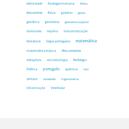
fisiologia humana
eletricidade
folhas
física
fotossíntese
gametas
genes
genética
geometria
geometria espacial
Industrialização
Iluminismo
Império
matemática
literatura
língua portuguesa
matemática básica
Meio ambiente
microbiologia
metaphyta
Morfologia
português
Política
química
raiz
sintaxe
sociedade
trigonometria
Urbanização
Vestibular