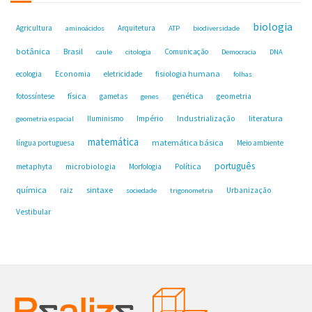
biologia
Agricultura
Arquitetura
aminoácidos
ATP
biodiversidade
botânica
Brasil
Comunicação
caule
citologia
Democracia
DNA
fisiologia humana
ecologia
Economia
eletricidade
folhas
física
genética
fotossíntese
gametas
geometria
genes
Industrialização
literatura
Iluminismo
Império
geometria espacial
matemática
matemática básica
língua portuguesa
Meio ambiente
português
microbiologia
Política
metaphyta
Morfologia
química
sintaxe
raiz
Urbanização
sociedade
trigonometria
Vestibular