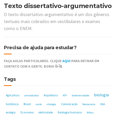
Texto dissertativo-argumentativo
O texto dissertativo-argumentativo é um dos gêneros
textuais mais cobrados em vestibulares e exames
como o ENEM.
Precisa de ajuda para estudar?
FAÇA AULAS PARTICULARES. CLIQUE
AQUI
PARA ENTRAR EM
CONTATO COM A GENTE. BORA! 🥳🚀
Tags
biologia
Agricultura
Arquitetura
aminoácidos
ATP
biodiversidade
botânica
Brasil
Comunicação
caule
citologia
Democracia
DNA
fisiologia humana
ecologia
Economia
eletricidade
folhas