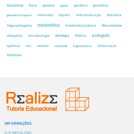
física
genética
fotossíntese
gametas
geometria
genes
Industrialização
literatura
Iluminismo
Império
geometria espacial
matemática
matemática básica
língua portuguesa
Meio ambiente
português
microbiologia
Política
metaphyta
Morfologia
química
sintaxe
raiz
Urbanização
sociedade
trigonometria
Vestibular
INFORMAÇÕES
(12) 99716-7381