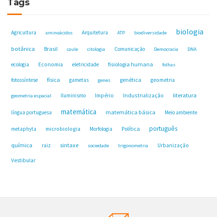
Tags
biologia
Agricultura
Arquitetura
aminoácidos
ATP
biodiversidade
botânica
Brasil
Comunicação
caule
citologia
Democracia
DNA
fisiologia humana
ecologia
Economia
eletricidade
folhas
física
genética
fotossíntese
gametas
geometria
genes
Industrialização
literatura
Iluminismo
Império
geometria espacial
matemática
matemática básica
língua portuguesa
Meio ambiente
português
microbiologia
Política
metaphyta
Morfologia
química
sintaxe
raiz
Urbanização
sociedade
trigonometria
Vestibular