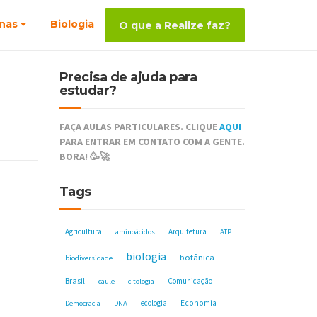
nas
Biologia
O que a Realize faz?
Precisa de ajuda para
estudar?
FAÇA AULAS PARTICULARES. CLIQUE
AQUI
PARA ENTRAR EM CONTATO COM A GENTE.
BORA! 🥳🚀
Tags
Agricultura
Arquitetura
aminoácidos
ATP
biologia
botânica
biodiversidade
Brasil
Comunicação
caule
citologia
ecologia
Economia
Democracia
DNA