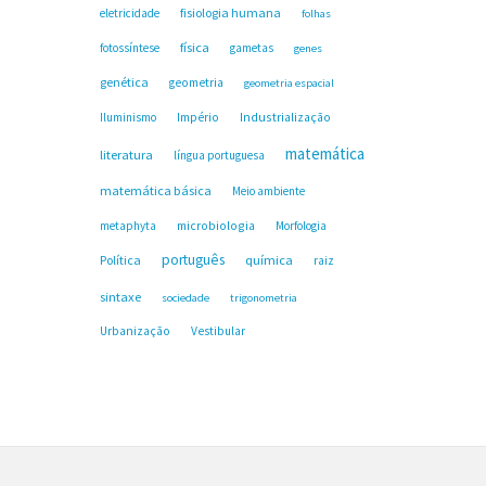
fisiologia humana
eletricidade
folhas
física
fotossíntese
gametas
genes
genética
geometria
geometria espacial
Industrialização
Iluminismo
Império
matemática
literatura
língua portuguesa
matemática básica
Meio ambiente
microbiologia
metaphyta
Morfologia
português
Política
química
raiz
sintaxe
sociedade
trigonometria
Urbanização
Vestibular