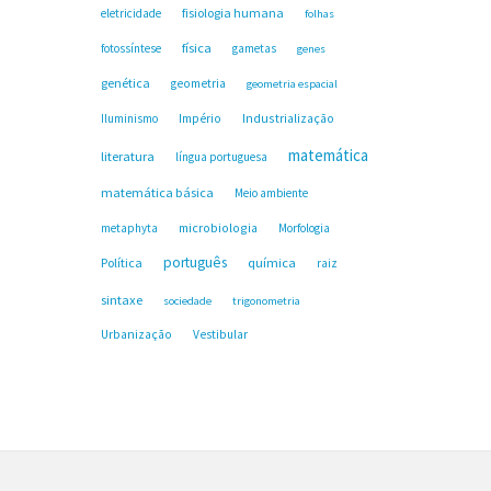
fisiologia humana
eletricidade
folhas
física
fotossíntese
gametas
genes
genética
geometria
geometria espacial
Industrialização
Iluminismo
Império
matemática
literatura
língua portuguesa
matemática básica
Meio ambiente
microbiologia
metaphyta
Morfologia
português
Política
química
raiz
sintaxe
sociedade
trigonometria
Urbanização
Vestibular