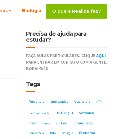
nas
Biologia
O que a Realize faz?
Precisa de ajuda para
estudar?
FAÇA AULAS PARTICULARES. CLIQUE
AQUI
PARA ENTRAR EM CONTATO COM A GENTE.
BORA! 🥳🚀
Tags
Agricultura
Arquitetura
aminoácidos
ATP
biologia
botânica
biodiversidade
Brasil
Comunicação
caule
citologia
ecologia
Economia
Democracia
DNA