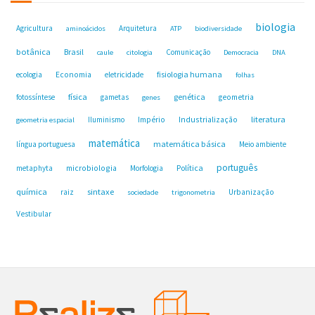
biologia
Agricultura
Arquitetura
aminoácidos
ATP
biodiversidade
botânica
Brasil
Comunicação
caule
citologia
Democracia
DNA
fisiologia humana
ecologia
Economia
eletricidade
folhas
física
genética
fotossíntese
gametas
geometria
genes
Industrialização
literatura
Iluminismo
Império
geometria espacial
matemática
matemática básica
língua portuguesa
Meio ambiente
português
microbiologia
Política
metaphyta
Morfologia
química
sintaxe
raiz
Urbanização
sociedade
trigonometria
Vestibular