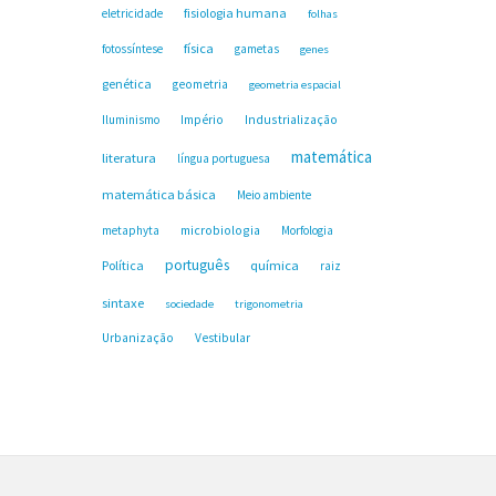
fisiologia humana
eletricidade
folhas
física
fotossíntese
gametas
genes
genética
geometria
geometria espacial
Industrialização
Iluminismo
Império
matemática
literatura
língua portuguesa
matemática básica
Meio ambiente
microbiologia
metaphyta
Morfologia
português
Política
química
raiz
sintaxe
sociedade
trigonometria
Urbanização
Vestibular