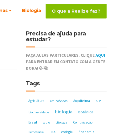
nas
Biologia
O que a Realize faz?
Precisa de ajuda para
estudar?
FAÇA AULAS PARTICULARES. CLIQUE
AQUI
PARA ENTRAR EM CONTATO COM A GENTE.
BORA! 🥳🚀
Tags
Agricultura
Arquitetura
aminoácidos
ATP
biologia
botânica
biodiversidade
Brasil
Comunicação
caule
citologia
ecologia
Economia
Democracia
DNA