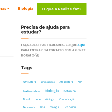
nas
Biologia
O que a Realize faz?
Precisa de ajuda para
estudar?
FAÇA AULAS PARTICULARES. CLIQUE
AQUI
PARA ENTRAR EM CONTATO COM A GENTE.
BORA! 🥳🚀
Tags
Agricultura
Arquitetura
aminoácidos
ATP
biologia
botânica
biodiversidade
Brasil
Comunicação
caule
citologia
ecologia
Economia
Democracia
DNA