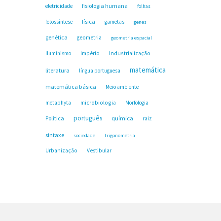
fisiologia humana
eletricidade
folhas
física
fotossíntese
gametas
genes
genética
geometria
geometria espacial
Industrialização
Iluminismo
Império
matemática
literatura
língua portuguesa
matemática básica
Meio ambiente
microbiologia
metaphyta
Morfologia
português
Política
química
raiz
sintaxe
sociedade
trigonometria
Urbanização
Vestibular