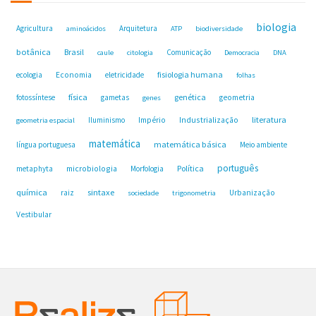
biologia
Agricultura
Arquitetura
aminoácidos
ATP
biodiversidade
botânica
Brasil
Comunicação
caule
citologia
Democracia
DNA
fisiologia humana
ecologia
Economia
eletricidade
folhas
física
genética
fotossíntese
gametas
geometria
genes
Industrialização
literatura
Iluminismo
Império
geometria espacial
matemática
matemática básica
língua portuguesa
Meio ambiente
português
microbiologia
Política
metaphyta
Morfologia
química
sintaxe
raiz
Urbanização
sociedade
trigonometria
Vestibular