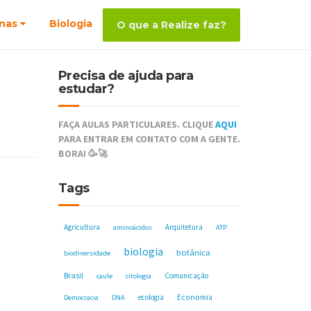
nas
Biologia
O que a Realize faz?
Precisa de ajuda para
estudar?
FAÇA AULAS PARTICULARES. CLIQUE
AQUI
PARA ENTRAR EM CONTATO COM A GENTE.
BORA! 🥳🚀
Tags
Agricultura
Arquitetura
aminoácidos
ATP
biologia
botânica
biodiversidade
Brasil
Comunicação
caule
citologia
ecologia
Economia
Democracia
DNA