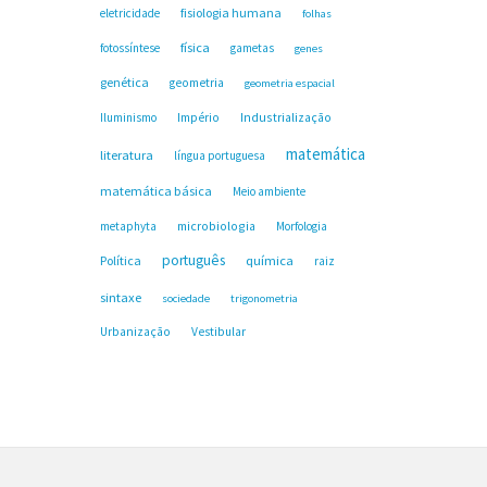
fisiologia humana
eletricidade
folhas
física
fotossíntese
gametas
genes
genética
geometria
geometria espacial
Industrialização
Iluminismo
Império
matemática
literatura
língua portuguesa
matemática básica
Meio ambiente
microbiologia
metaphyta
Morfologia
português
Política
química
raiz
sintaxe
sociedade
trigonometria
Urbanização
Vestibular