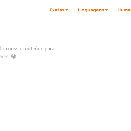
Exatas
Linguagens
Huma
nfira nosso conteúdo para
ares. 😀