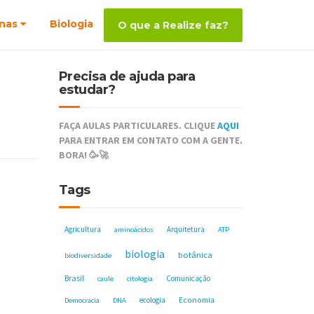
nas
Biologia
O que a Realize faz?
Precisa de ajuda para
estudar?
FAÇA AULAS PARTICULARES. CLIQUE
AQUI
PARA ENTRAR EM CONTATO COM A GENTE.
BORA! 🥳🚀
Tags
Agricultura
Arquitetura
aminoácidos
ATP
biologia
botânica
biodiversidade
Brasil
Comunicação
caule
citologia
ecologia
Economia
Democracia
DNA