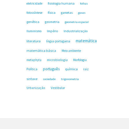
fisiologia humana
eletricidade
folhas
física
fotossíntese
gametas
genes
genética
geometria
geometria espacial
Industrialização
Iluminismo
Império
matemática
literatura
língua portuguesa
matemática básica
Meio ambiente
microbiologia
metaphyta
Morfologia
português
Política
química
raiz
sintaxe
sociedade
trigonometria
Urbanização
Vestibular