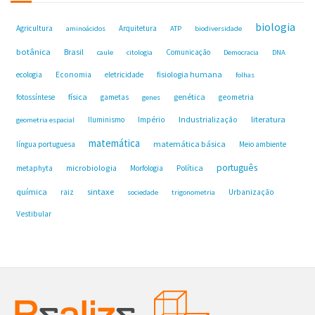
biologia
Agricultura
Arquitetura
aminoácidos
ATP
biodiversidade
botânica
Brasil
Comunicação
caule
citologia
Democracia
DNA
fisiologia humana
ecologia
Economia
eletricidade
folhas
física
genética
fotossíntese
gametas
geometria
genes
Industrialização
literatura
Iluminismo
Império
geometria espacial
matemática
matemática básica
língua portuguesa
Meio ambiente
português
microbiologia
Política
metaphyta
Morfologia
química
sintaxe
raiz
Urbanização
sociedade
trigonometria
Vestibular