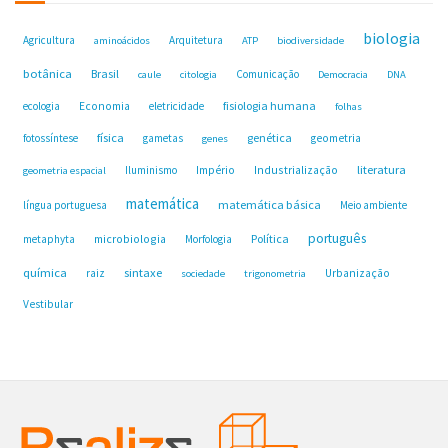
biologia
Agricultura
Arquitetura
aminoácidos
ATP
biodiversidade
botânica
Brasil
Comunicação
caule
citologia
Democracia
DNA
fisiologia humana
ecologia
Economia
eletricidade
folhas
física
genética
fotossíntese
gametas
geometria
genes
Industrialização
literatura
Iluminismo
Império
geometria espacial
matemática
matemática básica
língua portuguesa
Meio ambiente
português
microbiologia
Política
metaphyta
Morfologia
química
sintaxe
raiz
Urbanização
sociedade
trigonometria
Vestibular