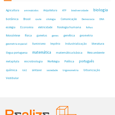
biologia
Agricultura
Arquitetura
aminoácidos
ATP
biodiversidade
botânica
Brasil
Comunicação
caule
citologia
Democracia
DNA
fisiologia humana
ecologia
Economia
eletricidade
folhas
física
genética
fotossíntese
gametas
geometria
genes
Industrialização
literatura
Iluminismo
Império
geometria espacial
matemática
matemática básica
língua portuguesa
Meio ambiente
português
microbiologia
Política
metaphyta
Morfologia
química
sintaxe
raiz
Urbanização
sociedade
trigonometria
Vestibular