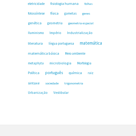
fisiologia humana
eletricidade
folhas
física
fotossíntese
gametas
genes
genética
geometria
geometria espacial
Industrialização
Iluminismo
Império
matemática
literatura
língua portuguesa
matemática básica
Meio ambiente
microbiologia
metaphyta
Morfologia
português
Política
química
raiz
sintaxe
sociedade
trigonometria
Urbanização
Vestibular